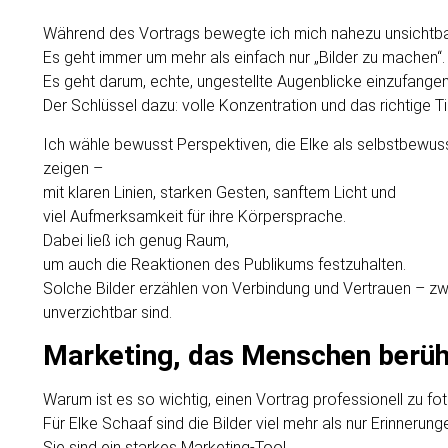
Während des Vortrags bewegte ich mich nahezu unsichtb
Es geht immer um mehr als einfach nur „Bilder zu machen“.
Es geht darum, echte, ungestellte Augenblicke einzufangen
Der Schlüssel dazu: volle Konzentration und das richtige T
Ich wähle bewusst Perspektiven, die Elke als selbstbewu
zeigen –
mit klaren Linien, starken Gesten, sanftem Licht und
viel Aufmerksamkeit für ihre Körpersprache.
Dabei ließ ich genug Raum,
um auch die Reaktionen des Publikums festzuhalten.
Solche Bilder erzählen von Verbindung und Vertrauen – zw
unverzichtbar sind.
Marketing, das Menschen berüh
Warum ist es so wichtig, einen Vortrag professionell zu fo
Für Elke Schaaf sind die Bilder viel mehr als nur Erinneru
Sie sind ein starkes Marketing-Tool.